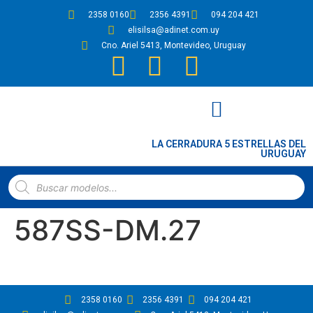
2358 0160
2356 4391
094 204 421
elisilsa@adinet.com.uy
Cno. Ariel 5413, Montevideo, Uruguay
LA CERRADURA 5 ESTRELLAS DEL
URUGUAY
PLANOS DE CERRADURAS Y CERROJOS
587SS-DM.27
2358 0160
2356 4391
094 204 421