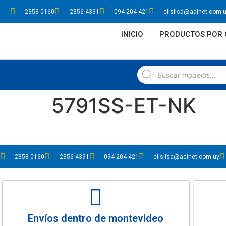
2358 0160
2356 4391
094 204 421
elisilsa@adinet.com.
INICIO
PRODUCTOS POR 
5791SS-ET-NK
2358 0160
2356 4391
094 204 421
elisilsa@adinet.com.uy
Envíos dentro de montevideo