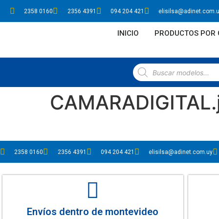
2358 0160
2356 4391
094 204 421
elisilsa@adinet.com.
INICIO
PRODUCTOS POR 
CAMARADIGITAL.
2358 0160
2356 4391
094 204 421
elisilsa@adinet.com.uy
Envíos dentro de montevideo