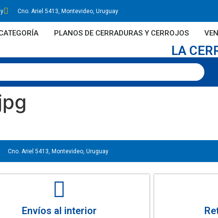
uy
Cno. Ariel 5413, Montevideo, Uruguay
CATEGORÍA
PLANOS DE CERRADURAS Y CERROJOS
VEN
LA CER
jpg
Cno. Ariel 5413, Montevideo, Uruguay
Envíos al interior
Ret