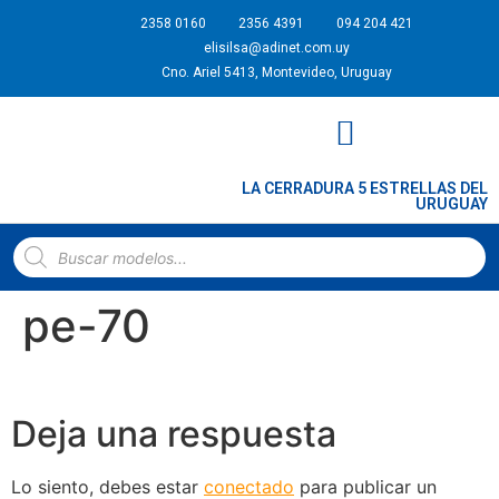
2358 0160
2356 4391
094 204 421
elisilsa@adinet.com.uy
Cno. Ariel 5413, Montevideo, Uruguay
LA CERRADURA 5 ESTRELLAS DEL
URUGUAY
PLANOS DE CERRADURAS Y CERROJOS
pe-70
Deja una respuesta
Lo siento, debes estar
conectado
para publicar un