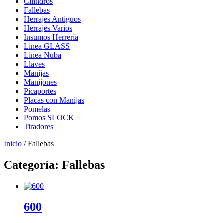
Cilindros
Fallebas
Herrajes Antiguos
Herrajes Varios
Insumos Herrería
Linea GLASS
Linea Nuba
Llaves
Manijas
Manijones
Picaportes
Placas con Manijas
Pomelas
Pomos SLOCK
Tiradores
Inicio
/ Fallebas
Categoría: Fallebas
600