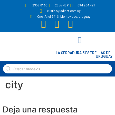
2358 0160
2356 4391
094 204 421
elisilsa@adinet.com.uy
Cno. Ariel 5413, Montevideo, Uruguay
LA CERRADURA 5 ESTRELLAS DEL
URUGUAY
PLANOS DE CERRADURAS Y CERROJOS
city
Deja una respuesta