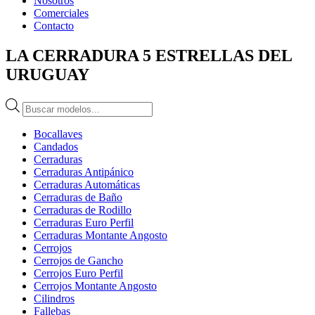
Nosotros
Comerciales
Contacto
LA CERRADURA 5 ESTRELLAS DEL
URUGUAY
Búsqueda
de
productos
Bocallaves
Candados
Cerraduras
Cerraduras Antipánico
Cerraduras Automáticas
Cerraduras de Baño
Cerraduras de Rodillo
Cerraduras Euro Perfil
Cerraduras Montante Angosto
Cerrojos
Cerrojos de Gancho
Cerrojos Euro Perfil
Cerrojos Montante Angosto
Cilindros
Fallebas