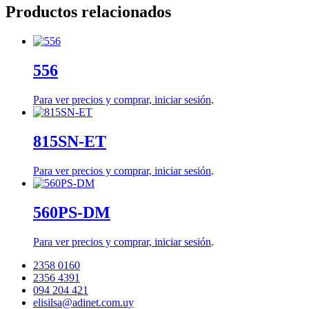
Productos relacionados
556
Para ver precios y comprar,
iniciar sesión
.
815SN-ET
Para ver precios y comprar,
iniciar sesión
.
560PS-DM
Para ver precios y comprar,
iniciar sesión
.
2358 0160
2356 4391
094 204 421
elisilsa@adinet.com.uy