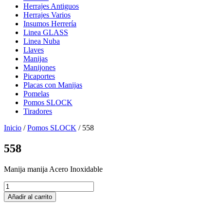
Herrajes Antiguos
Herrajes Varios
Insumos Herrería
Linea GLASS
Linea Nuba
Llaves
Manijas
Manijones
Picaportes
Placas con Manijas
Pomelas
Pomos SLOCK
Tiradores
Inicio
/
Pomos SLOCK
/ 558
558
Manija manija Acero Inoxidable
558
cantidad
Añadir al carrito