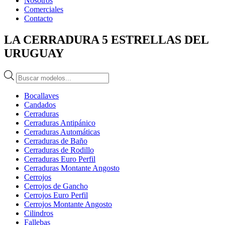
Nosotros
Comerciales
Contacto
LA CERRADURA 5 ESTRELLAS DEL
URUGUAY
Búsqueda
de
productos
Bocallaves
Candados
Cerraduras
Cerraduras Antipánico
Cerraduras Automáticas
Cerraduras de Baño
Cerraduras de Rodillo
Cerraduras Euro Perfil
Cerraduras Montante Angosto
Cerrojos
Cerrojos de Gancho
Cerrojos Euro Perfil
Cerrojos Montante Angosto
Cilindros
Fallebas