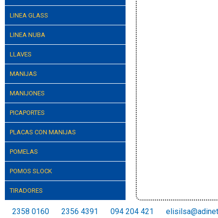
LINEA GLASS
LINEA NUBA
LLAVES
MANIJAS
MANIJONES
PICAPORTES
PLACAS CON MANIJAS
POMELAS
POMOS SLOCK
TIRADORES
2358 0160
2356 4391
094 204 421
elisilsa@adine