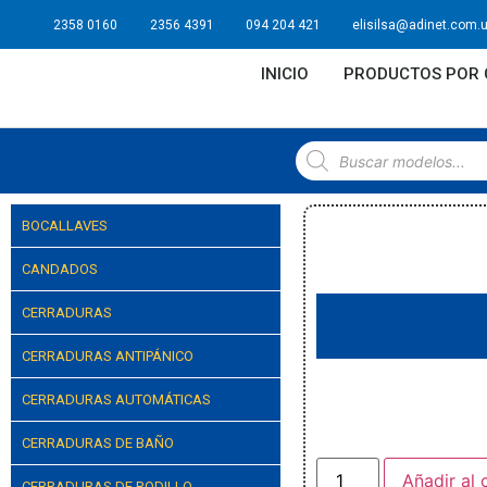
2358 0160
2356 4391
094 204 421
elisilsa@adinet.com.
INICIO
PRODUCTOS POR 
BOCALLAVES
CANDADOS
CERRADURAS
CERRADURAS ANTIPÁNICO
CERRADURAS AUTOMÁTICAS
CERRADURAS DE BAÑO
Añadir al 
CERRADURAS DE RODILLO