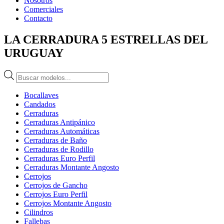
Nosotros
Comerciales
Contacto
LA CERRADURA 5 ESTRELLAS DEL
URUGUAY
Búsqueda
de
productos
Bocallaves
Candados
Cerraduras
Cerraduras Antipánico
Cerraduras Automáticas
Cerraduras de Baño
Cerraduras de Rodillo
Cerraduras Euro Perfil
Cerraduras Montante Angosto
Cerrojos
Cerrojos de Gancho
Cerrojos Euro Perfil
Cerrojos Montante Angosto
Cilindros
Fallebas