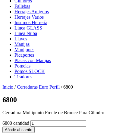
Cilindros
Fallebas
Herrajes Antiguos
Herrajes Varios
Insumos Herrería
Linea GLASS
Linea Nuba
Llaves
Manijas
Manijones
Picaportes
Placas con Manijas
Pomelas
Pomos SLOCK
Tiradores
Inicio
/
Cerraduras Euro Perfil
/ 6800
6800
Cerradura Multipunto Frente de Bronce Para Cilindro
6800 cantidad
Añadir al carrito