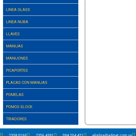
LINEA GLASS
LINEA NUBA
LLAVES
MANIJAS
MANIJONES
PICAPORTES
PLACAS CON MANIJAS
POMELAS
POMOS SLOCK
TIRADORES
2358 0160
2356 4391
094 204 421
elisilsa@adinet.com.uy