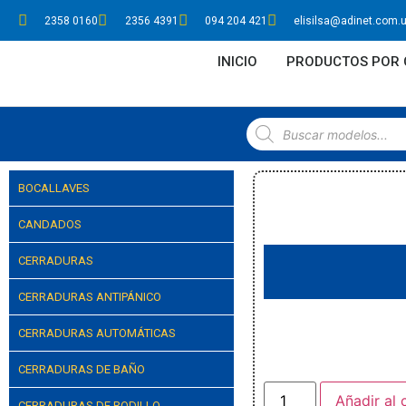
2358 0160
2356 4391
094 204 421
elisilsa@adinet.com.
INICIO
PRODUCTOS POR 
BOCALLAVES
CANDADOS
CERRADURAS
CERRADURAS ANTIPÁNICO
CERRADURAS AUTOMÁTICAS
CERRADURAS DE BAÑO
Añadir al 
CERRADURAS DE RODILLO