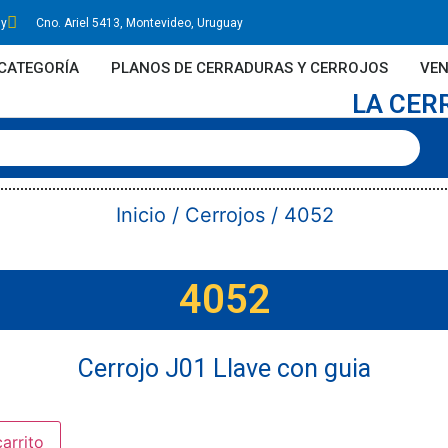
uy
Cno. Ariel 5413, Montevideo, Uruguay
CATEGORÍA
PLANOS DE CERRADURAS Y CERROJOS
VEN
LA CER
Inicio
/
Cerrojos
/ 4052
4052
Cerrojo J01 Llave con guia
carrito