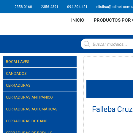
2358 0160
2356 4391
094 204 421
elisilsa@adinet.com.
INICIO
PRODUCTOS POR 
BOCALLAVES
CANDADOS
CERRADURAS
CERRADURAS ANTIPÁNICO
Falleba Cru
CERRADURAS AUTOMÁTICAS
CERRADURAS DE BAÑO
CERRADURAS DE RODILLO