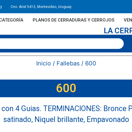
uy
Cno. Ariel 5413, Montevideo, Uruguay
CATEGORÍA
PLANOS DE CERRADURAS Y CERROJOS
VEN
LA CER
Inicio
/
Fallebas
/ 600
600
z con 4 Guias. TERMINACIONES: Bronce Pu
satinado, Niquel brillante, Empavonado