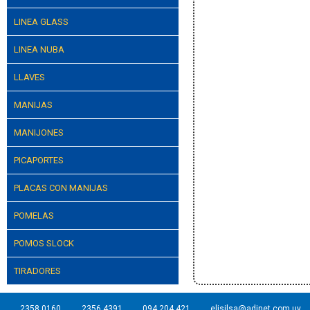
LINEA GLASS
LINEA NUBA
LLAVES
MANIJAS
MANIJONES
PICAPORTES
PLACAS CON MANIJAS
POMELAS
POMOS SLOCK
TIRADORES
2358 0160
2356 4391
094 204 421
elisilsa@adinet.com.uy