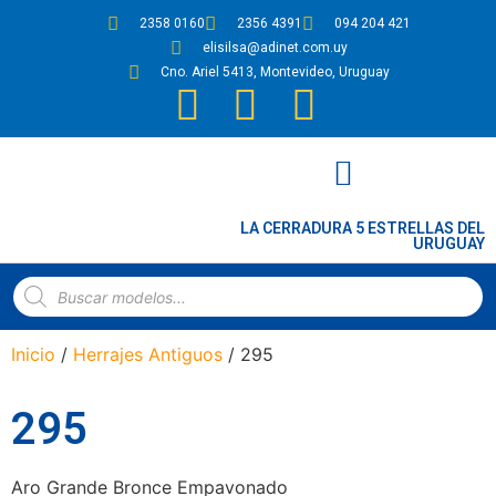
2358 0160
2356 4391
094 204 421
elisilsa@adinet.com.uy
Cno. Ariel 5413, Montevideo, Uruguay
LA CERRADURA 5 ESTRELLAS DEL
URUGUAY
PLANOS DE CERRADURAS Y CERROJOS
Inicio
/
Herrajes Antiguos
/ 295
295
Aro Grande Bronce Empavonado