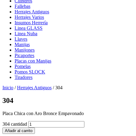
Cilindros
Fallebas
Herrajes Antiguos
Herrajes Varios
Insumos Herrería
Linea GLASS
Linea Nuba
Llaves
Manijas
Manijones
Picaportes
Placas con Manijas
Pomelas
Pomos SLOCK
Tiradores
Inicio
/
Herrajes Antiguos
/ 304
304
Placa Chica con Aro Bronce Empavonado
304 cantidad
Añadir al carrito