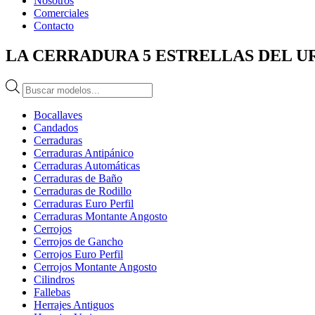
Nosotros
Comerciales
Contacto
LA CERRADURA 5 ESTRELLAS DEL 
Búsqueda
de
productos
Bocallaves
Candados
Cerraduras
Cerraduras Antipánico
Cerraduras Automáticas
Cerraduras de Baño
Cerraduras de Rodillo
Cerraduras Euro Perfil
Cerraduras Montante Angosto
Cerrojos
Cerrojos de Gancho
Cerrojos Euro Perfil
Cerrojos Montante Angosto
Cilindros
Fallebas
Herrajes Antiguos