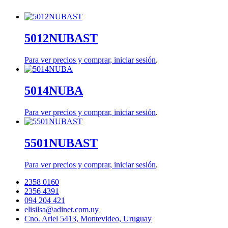
5012NUBAST
Para ver precios y comprar,
iniciar sesión
.
5014NUBA
Para ver precios y comprar,
iniciar sesión
.
5501NUBAST
Para ver precios y comprar,
iniciar sesión
.
2358 0160
2356 4391
094 204 421
elisilsa@adinet.com.uy
Cno. Ariel 5413, Montevideo, Uruguay