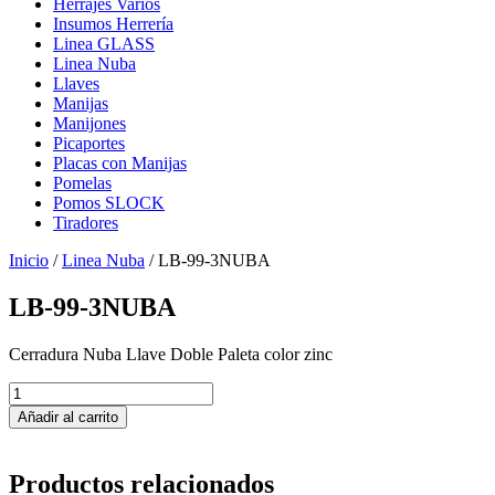
Herrajes Varios
Insumos Herrería
Linea GLASS
Linea Nuba
Llaves
Manijas
Manijones
Picaportes
Placas con Manijas
Pomelas
Pomos SLOCK
Tiradores
Inicio
/
Linea Nuba
/ LB-99-3NUBA
LB-99-3NUBA
Cerradura Nuba Llave Doble Paleta color zinc
LB-
99-
Añadir al carrito
3NUBA
cantidad
Productos relacionados