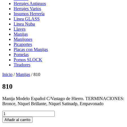
Herrajes Antiguos
Herrajes Varios
Insumos Herrería
Linea GLASS
Linea Nuba
Llaves
Manijas
Manijones
Picaportes
Placas con Manijas
Pomelas
Pomos SLOCK
Tiradores
Inicio
/
Manijas
/ 810
810
Manija Modelo Español C/Vastago de Hierro. TERMINACIONES:
Bronce, Niquel Brillante, Niquel Satinadp, Empavonado
810
cantidad
Añadir al carrito