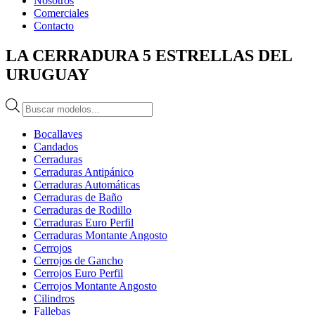
Nosotros
Comerciales
Contacto
LA CERRADURA 5 ESTRELLAS DEL
URUGUAY
Búsqueda
de
productos
Bocallaves
Candados
Cerraduras
Cerraduras Antipánico
Cerraduras Automáticas
Cerraduras de Baño
Cerraduras de Rodillo
Cerraduras Euro Perfil
Cerraduras Montante Angosto
Cerrojos
Cerrojos de Gancho
Cerrojos Euro Perfil
Cerrojos Montante Angosto
Cilindros
Fallebas