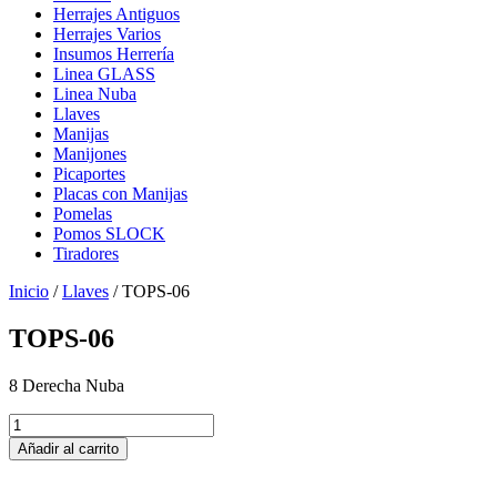
Herrajes Antiguos
Herrajes Varios
Insumos Herrería
Linea GLASS
Linea Nuba
Llaves
Manijas
Manijones
Picaportes
Placas con Manijas
Pomelas
Pomos SLOCK
Tiradores
Inicio
/
Llaves
/ TOPS-06
TOPS-06
8 Derecha Nuba
TOPS-
06
Añadir al carrito
cantidad