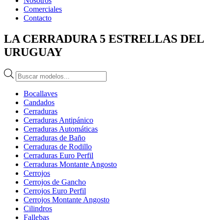
Nosotros
Comerciales
Contacto
LA CERRADURA 5 ESTRELLAS DEL
URUGUAY
Búsqueda
de
productos
Bocallaves
Candados
Cerraduras
Cerraduras Antipánico
Cerraduras Automáticas
Cerraduras de Baño
Cerraduras de Rodillo
Cerraduras Euro Perfil
Cerraduras Montante Angosto
Cerrojos
Cerrojos de Gancho
Cerrojos Euro Perfil
Cerrojos Montante Angosto
Cilindros
Fallebas