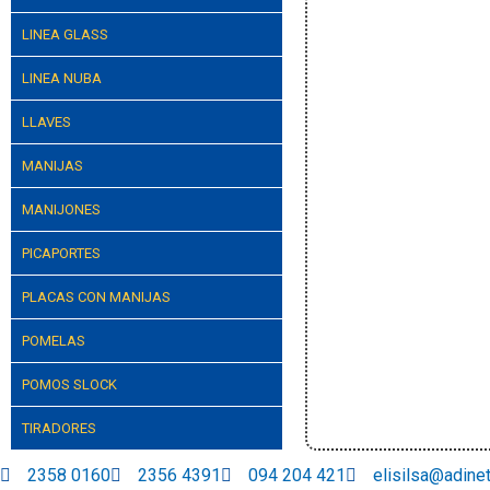
LINEA GLASS
LINEA NUBA
LLAVES
MANIJAS
MANIJONES
PICAPORTES
PLACAS CON MANIJAS
POMELAS
POMOS SLOCK
TIRADORES
2358 0160
2356 4391
094 204 421
elisilsa@adine