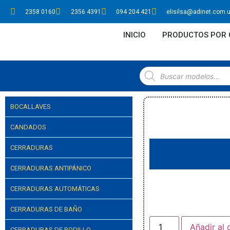
2358 0160
2356 4391
094 204 421
elisilsa@adinet.com.
INICIO
PRODUCTOS POR 
BOCALLAVES
CANDADOS
CERRADURAS
CERRADURAS ANTIPÁNICO
CERRADURAS AUTOMÁTICAS
CERRADURAS DE BAÑO
Añadir al 
CERRADURAS DE RODILLO