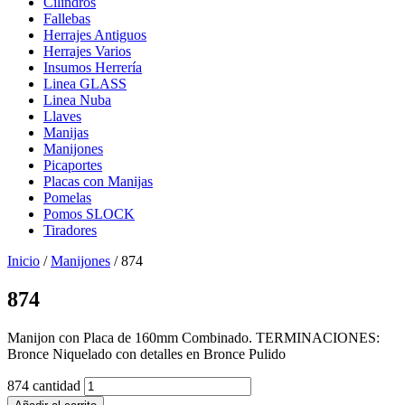
Cilindros
Fallebas
Herrajes Antiguos
Herrajes Varios
Insumos Herrería
Linea GLASS
Linea Nuba
Llaves
Manijas
Manijones
Picaportes
Placas con Manijas
Pomelas
Pomos SLOCK
Tiradores
Inicio
/
Manijones
/ 874
874
Manijon con Placa de 160mm Combinado. TERMINACIONES:
Bronce Niquelado con detalles en Bronce Pulido
874 cantidad