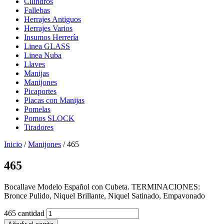
Cilindros
Fallebas
Herrajes Antiguos
Herrajes Varios
Insumos Herrería
Linea GLASS
Linea Nuba
Llaves
Manijas
Manijones
Picaportes
Placas con Manijas
Pomelas
Pomos SLOCK
Tiradores
Inicio
/
Manijones
/ 465
465
Bocallave Modelo Español con Cubeta. TERMINACIONES:
Bronce Pulido, Niquel Brillante, Niquel Satinado, Empavonado
465 cantidad